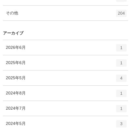
リ
ン
ー
ト
エ
件
その他
数
204
リ
ン
ー
ト
数
リ
アーカイブ
ー
数
エ
件
2026年6月
1
ン
ト
エ
件
2025年6月
1
リ
ン
ー
ト
エ
件
2025年5月
数
4
リ
ン
ー
ト
エ
件
2024年8月
数
1
リ
ン
ー
ト
エ
件
2024年7月
数
1
リ
ン
ー
ト
エ
件
2024年5月
数
3
リ
ン