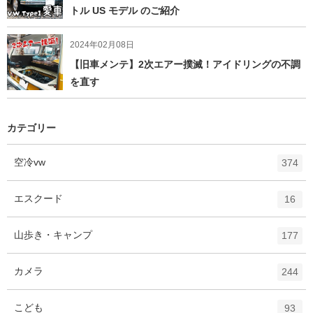
トル US モデル のご紹介
2024年02月08日
【旧車メンテ】2次エアー撲滅！アイドリングの不調
を直す
カテゴリー
エ
件
空冷vw
374
ン
ト
エ
件
エスクード
16
リ
ン
ー
ト
エ
件
山歩き・キャンプ
数
177
リ
ン
ー
ト
エ
件
カメラ
数
244
リ
ン
ー
ト
エ
件
こども
数
93