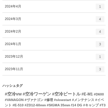
ー
ト
エ
件
2024年4月
数
1
リ
ン
ー
ト
エ
件
2024年3月
数
4
リ
ン
ー
ト
エ
件
2024年2月
数
4
リ
ン
ー
ト
エ
件
2024年1月
数
3
リ
ン
ー
ト
エ
件
2023年12月
数
1
リ
ン
ー
ト
エ
件
2023年11月
数
3
リ
ン
ー
ト
数
リ
ハッシュタグ
ー
#空冷vw
#空冷ワーゲン
#空冷ビートル
数
#E-M1
#D600
#VANAGON
#ヴァナゴン
#修理
#slowstart
#メンテナンス
#イベ
ント
#E-510
#ZD12-60mm
#SIGMA 35mm f14 DG
#キャンプ
#T3