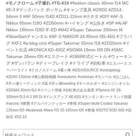
#モノクローム
#子連れ
#TG-610
#Nokton classic 40mm f14 MC
#E-3
#マックパック ポッサム
#キャンプ道具
#GRD2
#ZD14-
54mm II
#AF 50mm f14D
#ZD11-22mm
#小ネタ
#DIY
#AF-S
Nikkor 85mm f18G
#ZD50mm
#ハイキング
#山歩き
#SP
#Ai AF
Nikkor 180mm f28D IF-ED
#M42
#Super Takumar 200mm f4
#SlowStartチャンネル
#AF-S NIKKOR 24-85mm f35-45G
#フラバ
グ
#XF1
#a-blog cms
#Super Takumar 55mm f18
#ZD25mm
#イ
ベント出店
#KONICA KD-400Z
#SIGMA 19mm f28 DN
#SMC
Takumar 28mm f35
#エスクード
#1968年式ビートル
#ウォーキン
グ
#ザンバラン
#ティーブレイク
#ドライブ
#自転車
#エスパース ス
ーパーライト
#クロノスドーム
#霧ヶ峰
#IDEASOURCE
#orangebug
#ZD40-150mm
#東山動植物園
#vwautumn
#coleman
#モンベル
#山ごはん
#月ヶ瀬ミーティング
#花
#月ヶ瀬meeting
#キーホルダー
#エンジンオイル
#SIGMA 30mm f14
#イベント情報
#自転車のある風景
#Tamron AF 28-
300mm f3.5-6.3 XR Di
#ドレスアップ
#E-620
#ランタン
#ハートランド朝霧
#vwcmc
#燃費
#アルパインクッカー
#車検
#Super-Multi-Coated Takumar
135mm f35
#teabreak
#New FD 35-105mm f35
#整備
#SOTO SOD-300
#花
粉症
#XZ-10