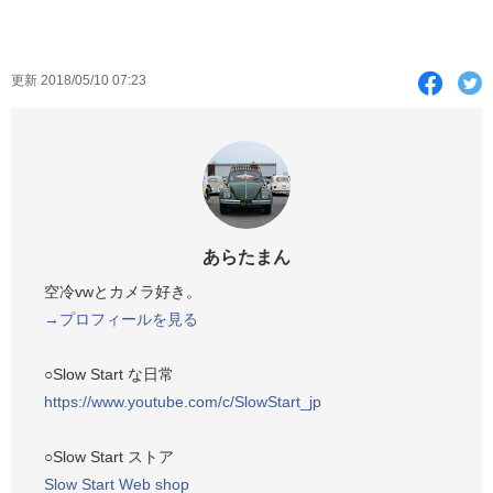
F
T
更新 2018/05/10 07:23
a
c
i
e
t
b
t
o
e
あらたまん
o
r
空冷vwとカメラ好き。
k
→プロフィールを見る
で
シ
○Slow Start な日常
ェ
https://www.youtube.com/c/SlowStart_jp
ア
す
○Slow Start ストア
る
Slow Start Web shop