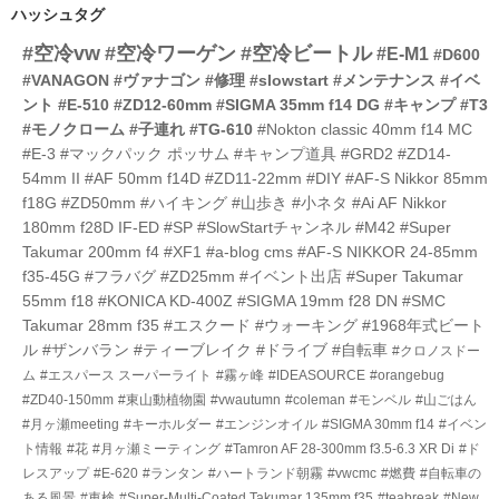
リ
ハッシュタグ
ー
#空冷vw
#空冷ワーゲン
#空冷ビートル
数
#E-M1
#D600
#VANAGON
#ヴァナゴン
#修理
#slowstart
#メンテナンス
#イベ
ント
#E-510
#ZD12-60mm
#SIGMA 35mm f14 DG
#キャンプ
#T3
#モノクローム
#子連れ
#TG-610
#Nokton classic 40mm f14 MC
#E-3
#マックパック ポッサム
#キャンプ道具
#GRD2
#ZD14-
54mm II
#AF 50mm f14D
#ZD11-22mm
#DIY
#AF-S Nikkor 85mm
f18G
#ZD50mm
#ハイキング
#山歩き
#小ネタ
#Ai AF Nikkor
180mm f28D IF-ED
#SP
#SlowStartチャンネル
#M42
#Super
Takumar 200mm f4
#XF1
#a-blog cms
#AF-S NIKKOR 24-85mm
f35-45G
#フラバグ
#ZD25mm
#イベント出店
#Super Takumar
55mm f18
#KONICA KD-400Z
#SIGMA 19mm f28 DN
#SMC
Takumar 28mm f35
#エスクード
#ウォーキング
#1968年式ビート
ル
#ザンバラン
#ティーブレイク
#ドライブ
#自転車
#クロノスドー
ム
#エスパース スーパーライト
#霧ヶ峰
#IDEASOURCE
#orangebug
#ZD40-150mm
#東山動植物園
#vwautumn
#coleman
#モンベル
#山ごはん
#月ヶ瀬meeting
#キーホルダー
#エンジンオイル
#SIGMA 30mm f14
#イベン
ト情報
#花
#月ヶ瀬ミーティング
#Tamron AF 28-300mm f3.5-6.3 XR Di
#ド
レスアップ
#E-620
#ランタン
#ハートランド朝霧
#vwcmc
#燃費
#自転車の
ある風景
#車検
#Super-Multi-Coated Takumar 135mm f35
#teabreak
#New