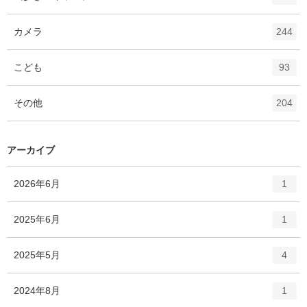
リ
ン
ー
ト
エ
件
カメラ
数
244
リ
ン
ー
ト
エ
件
こども
数
93
リ
ン
ー
ト
エ
件
その他
数
204
リ
ン
ー
ト
数
リ
アーカイブ
ー
数
エ
件
2026年6月
1
ン
ト
エ
件
2025年6月
1
リ
ン
ー
ト
エ
件
2025年5月
数
4
リ
ン
ー
ト
エ
件
2024年8月
数
1
リ
ン