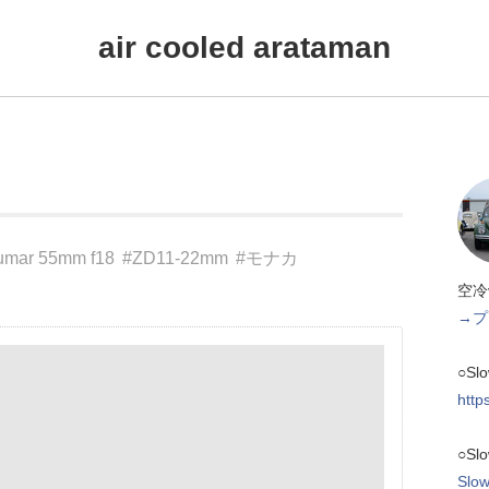
air cooled arataman
umar 55mm f18
#ZD11-22mm
#モナカ
空冷
→プ
○Sl
http
○Sl
Slow