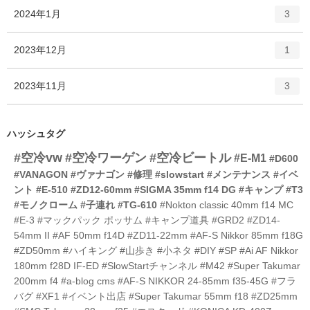
ト
エ
件
2024年1月
数
3
リ
ン
ー
ト
エ
件
2023年12月
数
1
リ
ン
ー
ト
エ
件
2023年11月
数
3
リ
ン
ー
ト
数
リ
ハッシュタグ
ー
#空冷vw
#空冷ワーゲン
#空冷ビートル
数
#E-M1
#D600
#VANAGON
#ヴァナゴン
#修理
#slowstart
#メンテナンス
#イベ
ント
#E-510
#ZD12-60mm
#SIGMA 35mm f14 DG
#キャンプ
#T3
#モノクローム
#子連れ
#TG-610
#Nokton classic 40mm f14 MC
#E-3
#マックパック ポッサム
#キャンプ道具
#GRD2
#ZD14-
54mm II
#AF 50mm f14D
#ZD11-22mm
#AF-S Nikkor 85mm f18G
#ZD50mm
#ハイキング
#山歩き
#小ネタ
#DIY
#SP
#Ai AF Nikkor
180mm f28D IF-ED
#SlowStartチャンネル
#M42
#Super Takumar
200mm f4
#a-blog cms
#AF-S NIKKOR 24-85mm f35-45G
#フラ
バグ
#XF1
#イベント出店
#Super Takumar 55mm f18
#ZD25mm