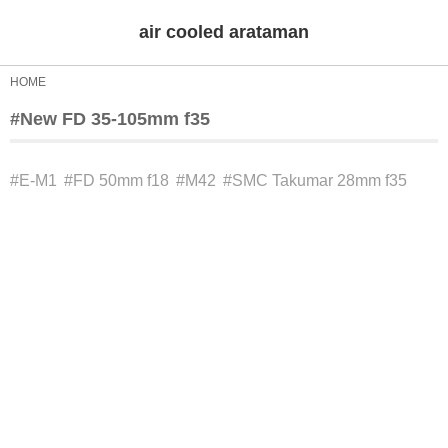
air cooled arataman
HOME
#New FD 35-105mm f35
#E-M1
#FD 50mm f18
#M42
#SMC Takumar 28mm f35