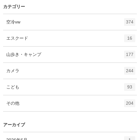
カテゴリー
エ
件
空冷vw
374
ン
ト
エ
件
エスクード
16
リ
ン
ー
ト
エ
件
山歩き・キャンプ
数
177
リ
ン
ー
ト
エ
件
カメラ
数
244
リ
ン
ー
ト
エ
件
こども
数
93
リ
ン
ー
ト
エ
件
その他
数
204
リ
ン
ー
ト
数
リ
アーカイブ
ー
数
エ
件
2026年6月