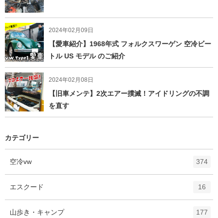
2024年02月09日
【愛車紹介】1968年式 フォルクスワーゲン 空冷ビー
トル US モデル のご紹介
2024年02月08日
【旧車メンテ】2次エアー撲滅！アイドリングの不調
を直す
カテゴリー
エ
件
空冷vw
374
ン
ト
エ
件
エスクード
16
リ
ン
ー
ト
エ
件
山歩き・キャンプ
数
177
リ