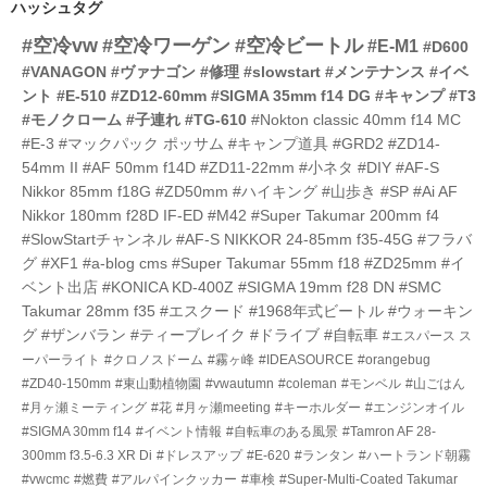
ハッシュタグ
ー
#空冷vw
#空冷ワーゲン
#空冷ビートル
数
#E-M1
#D600
#VANAGON
#ヴァナゴン
#修理
#slowstart
#メンテナンス
#イベ
ント
#E-510
#ZD12-60mm
#SIGMA 35mm f14 DG
#キャンプ
#T3
#モノクローム
#子連れ
#TG-610
#Nokton classic 40mm f14 MC
#E-3
#マックパック ポッサム
#キャンプ道具
#GRD2
#ZD14-
54mm II
#AF 50mm f14D
#ZD11-22mm
#小ネタ
#DIY
#AF-S
Nikkor 85mm f18G
#ZD50mm
#ハイキング
#山歩き
#SP
#Ai AF
Nikkor 180mm f28D IF-ED
#M42
#Super Takumar 200mm f4
#SlowStartチャンネル
#AF-S NIKKOR 24-85mm f35-45G
#フラバ
グ
#XF1
#a-blog cms
#Super Takumar 55mm f18
#ZD25mm
#イ
ベント出店
#KONICA KD-400Z
#SIGMA 19mm f28 DN
#SMC
Takumar 28mm f35
#エスクード
#1968年式ビートル
#ウォーキン
グ
#ザンバラン
#ティーブレイク
#ドライブ
#自転車
#エスパース ス
ーパーライト
#クロノスドーム
#霧ヶ峰
#IDEASOURCE
#orangebug
#ZD40-150mm
#東山動植物園
#vwautumn
#coleman
#モンベル
#山ごはん
#月ヶ瀬ミーティング
#花
#月ヶ瀬meeting
#キーホルダー
#エンジンオイル
#SIGMA 30mm f14
#イベント情報
#自転車のある風景
#Tamron AF 28-
300mm f3.5-6.3 XR Di
#ドレスアップ
#E-620
#ランタン
#ハートランド朝霧
#vwcmc
#燃費
#アルパインクッカー
#車検
#Super-Multi-Coated Takumar