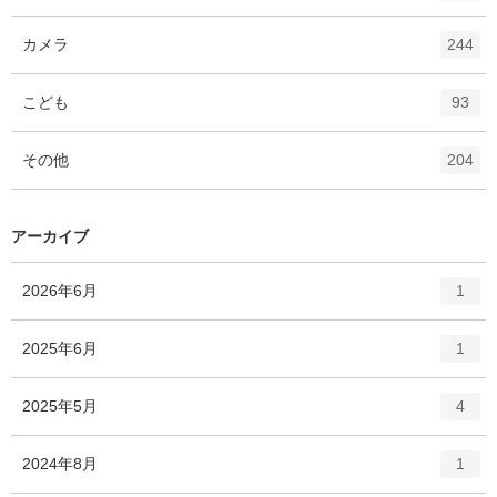
ン
ー
ト
エ
件
カメラ
数
244
リ
ン
ー
ト
エ
件
こども
数
93
リ
ン
ー
ト
エ
件
その他
数
204
リ
ン
ー
ト
数
リ
アーカイブ
ー
数
エ
件
2026年6月
1
ン
ト
エ
件
2025年6月
1
リ
ン
ー
ト
エ
件
2025年5月
数
4
リ
ン
ー
ト
エ
件
2024年8月
数
1
リ
ン