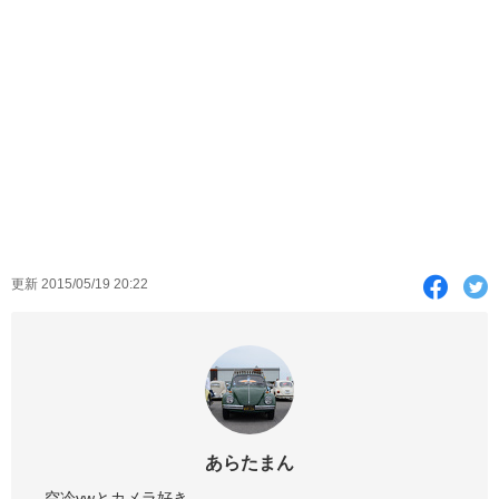
F
T
更新 2015/05/19 20:22
a
c
i
e
t
b
t
o
e
あらたまん
o
r
空冷vwとカメラ好き。