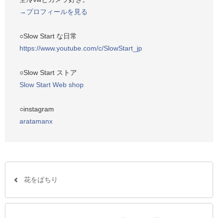
k
→プロフィールを見る
で
シ
○Slow Start な日常
ェ
https://www.youtube.com/c/SlowStart_jp
ア
す
○Slow Start ストア
る
Slow Start Web shop
○instagram
aratamanx
花をぱちり