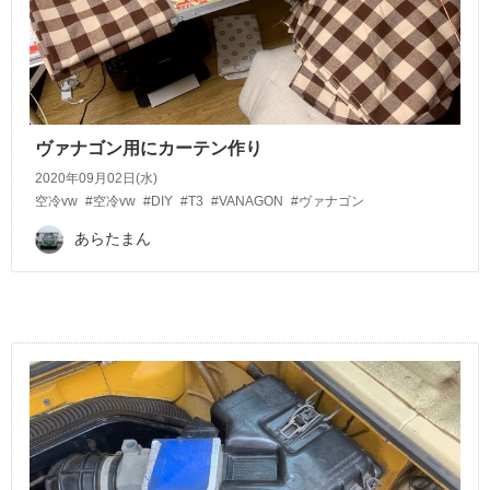
ヴァナゴン用にカーテン作り
2020年09月02日(水)
空冷vw
#空冷vw
#DIY
#T3
#VANAGON
#ヴァナゴン
あらたまん