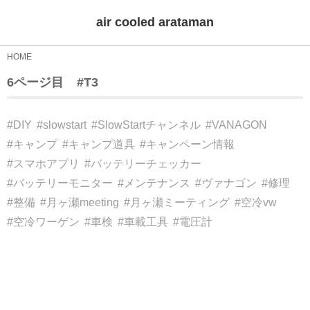
air cooled arataman
HOME
6ページ目
#T3
#DIY
#slowstart
#SlowStartチャンネル
#VANAGON
#キャンプ
#キャンプ道具
#キャンペーン情報
#スマホアプリ
#バッテリーチェッカー
#バッテリーモニター
#メンテナンス
#ヴァナゴン
#修理
#整備
#月ヶ瀬meeting
#月ヶ瀬ミーティング
#空冷vw
#空冷ワーゲン
#車検
#車載工具
#電圧計