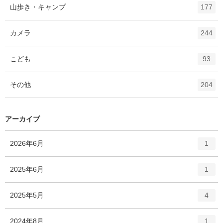
ト
エ
件
山歩き・キャンプ
数
177
リ
ン
ー
ト
エ
件
カメラ
数
244
リ
ン
ー
ト
エ
件
こども
数
93
リ
ン
ー
ト
エ
件
その他
数
204
リ
ン
ー
ト
数
リ
アーカイブ
ー
数
エ
件
2026年6月
1
ン
ト
エ
件
2025年6月
1
リ
ン
ー
ト
エ
件
2025年5月
数
4
リ
ン
ー
ト
エ
件
2024年8月
数
1