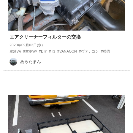
エアクリーナーフィルターの交換
2020年09月02日(水)
空冷vw
#空冷vw
#DIY
#T3
#VANAGON
#ヴァナゴン
#整備
あらたまん