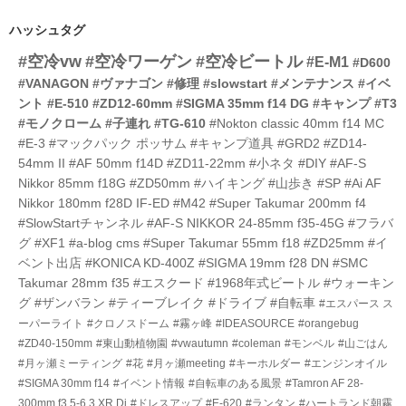
ト
数
リ
ハッシュタグ
ー
#空冷vw
#空冷ワーゲン
#空冷ビートル
数
#E-M1
#D600
#VANAGON
#ヴァナゴン
#修理
#slowstart
#メンテナンス
#イベ
ント
#E-510
#ZD12-60mm
#SIGMA 35mm f14 DG
#キャンプ
#T3
#モノクローム
#子連れ
#TG-610
#Nokton classic 40mm f14 MC
#E-3
#マックパック ポッサム
#キャンプ道具
#GRD2
#ZD14-
54mm II
#AF 50mm f14D
#ZD11-22mm
#小ネタ
#DIY
#AF-S
Nikkor 85mm f18G
#ZD50mm
#ハイキング
#山歩き
#SP
#Ai AF
Nikkor 180mm f28D IF-ED
#M42
#Super Takumar 200mm f4
#SlowStartチャンネル
#AF-S NIKKOR 24-85mm f35-45G
#フラバ
グ
#XF1
#a-blog cms
#Super Takumar 55mm f18
#ZD25mm
#イ
ベント出店
#KONICA KD-400Z
#SIGMA 19mm f28 DN
#SMC
Takumar 28mm f35
#エスクード
#1968年式ビートル
#ウォーキン
グ
#ザンバラン
#ティーブレイク
#ドライブ
#自転車
#エスパース ス
ーパーライト
#クロノスドーム
#霧ヶ峰
#IDEASOURCE
#orangebug
#ZD40-150mm
#東山動植物園
#vwautumn
#coleman
#モンベル
#山ごはん
#月ヶ瀬ミーティング
#花
#月ヶ瀬meeting
#キーホルダー
#エンジンオイル
#SIGMA 30mm f14
#イベント情報
#自転車のある風景
#Tamron AF 28-
300mm f3.5-6.3 XR Di
#ドレスアップ
#E-620
#ランタン
#ハートランド朝霧