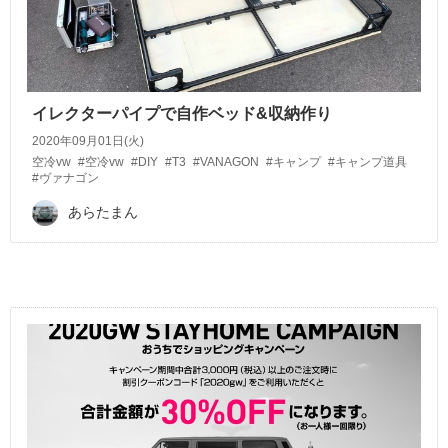
イレクターパイプで自作ベッド&収納作り
2020年09月01日(火)
空冷vw
#空冷vw
#DIY
#T3
#VANAGON
#キャンプ
#キャンプ道具
#ヴァナゴン
あらたまん