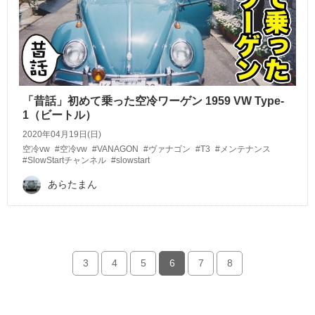
「昔話」初めて乗った空冷ワーゲン 1959 VW Type-
1（ビートル）
2020年04月19日(日)
空冷vw
#空冷vw
#VANAGON
#ヴァナゴン
#T3
#メンテナンス
#SlowStartチャンネル
#slowstart
あらたまん
3
4
5
6
7
8