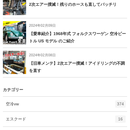
2次エアー撲滅！残りのホースも直してバッチリ
2024年02月09日
【愛車紹介】1968年式 フォルクスワーゲン 空冷ビー
トル US モデル のご紹介
2024年02月08日
【旧車メンテ】2次エアー撲滅！アイドリングの不調
を直す
カテゴリー
エ
件
空冷vw
374
ン
ト
エ
件
エスクード
16
リ
ン
ー