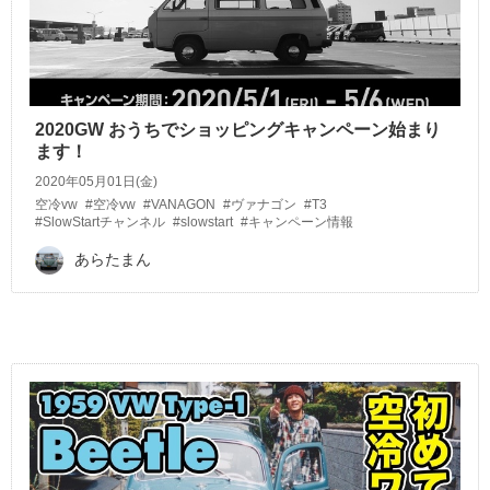
2020GW おうちでショッピングキャンペーン始まり
ます！
2020年05月01日(金)
空冷vw
#空冷vw
#VANAGON
#ヴァナゴン
#T3
#SlowStartチャンネル
#slowstart
#キャンペーン情報
あらたまん