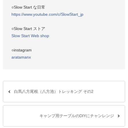
シ
○Slow Start な日常
ェ
https://www.youtube.com/c/SlowStart_jp
ア
す
○Slow Start ストア
る
Slow Start Web shop
○instagram
aratamanx
白馬八方尾根（八方池）トレッキング その2
キャンプ用テーブルのDIYにチャンレンジ