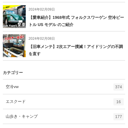
2024年02月09日
【愛車紹介】1968年式 フォルクスワーゲン 空冷ビー
トル US モデル のご紹介
2024年02月08日
【旧車メンテ】2次エアー撲滅！アイドリングの不調
を直す
カテゴリー
エ
件
空冷vw
374
ン
ト
エ
件
エスクード
16
リ
ン
ー
ト
エ
件
山歩き・キャンプ
数
177
リ
ン
ー