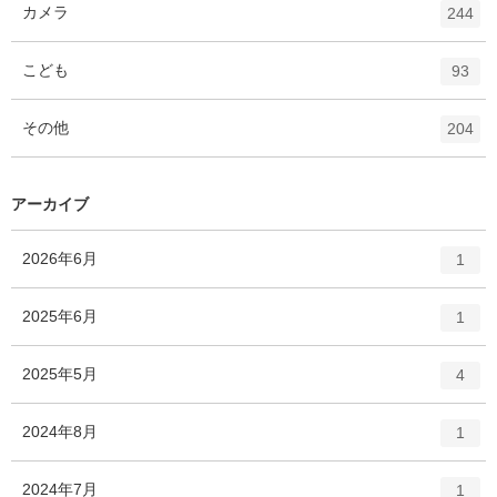
ト
エ
件
カメラ
数
244
リ
ン
ー
ト
エ
件
こども
数
93
リ
ン
ー
ト
エ
件
その他
数
204
リ
ン
ー
ト
数
リ
アーカイブ
ー
数
エ
件
2026年6月
1
ン
ト
エ
件
2025年6月
1
リ
ン
ー
ト
エ
件
2025年5月
数
4
リ
ン
ー
ト
エ
件
2024年8月
数
1
リ
ン
ー
ト
エ
件
2024年7月
数
1