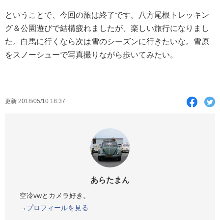
ということで、今回の旅は終了です。八方尾根トレッキン
グ＆公園遊びで結構疲れましたが、楽しい旅行になりまし
た。白馬に行くなら次は雪のシーズンに行きたいな。雪原
をスノーシューで写真撮りながら歩いてみたい。
F
T
更新 2018/05/10 18:37
a
c
i
e
t
b
t
o
e
あらたまん
o
r
空冷vwとカメラ好き。
k
→プロフィールを見る
で