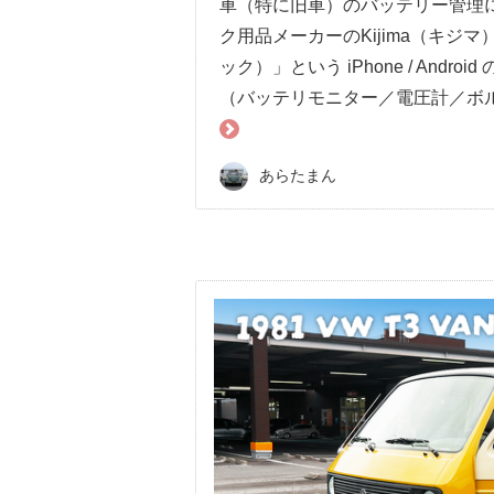
車（特に旧車）のバッテリー管理
ク用品メーカーのKijima（キジマ
ック）」という iPhone / An
（バッテリモニター／電圧計／ボル
あらたまん