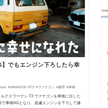
○ins
ara
G】でもエンジン下ろしたら幸
start
#VANAGON
#T3
#ヴァナゴン
#修理
#車検
フォルクスワーゲン T3 ヴァナゴンを車検に出した
因で車検NGとなり、急遽エンジンを下ろして修