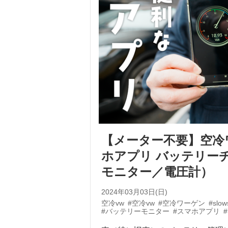
【メーター不要】空冷
ホアプリ バッテリーチ
モニター／電圧計）
2024年03月03日(日)
空冷vw
#空冷vw
#空冷ワーゲン
#slow
#バッテリーモニター
#スマホアプリ