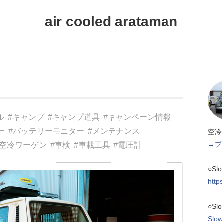
air cooled arataman
ル
#キャンプ
#キャンプ道具
#キャンペーン情報
ー
#バッテリーモニター
#メンテナンス
空冷
→プ
#空冷ワーゲン
#車検
#車載工具
#電圧計
○Sl
http
○Sl
Slow