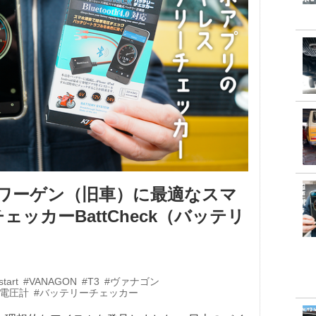
ワーゲン（旧車）に最適なスマ
ェッカーBattCheck（バッテリ
start
#VANAGON
#T3
#ヴァナゴン
#電圧計
#バッテリーチェッカー