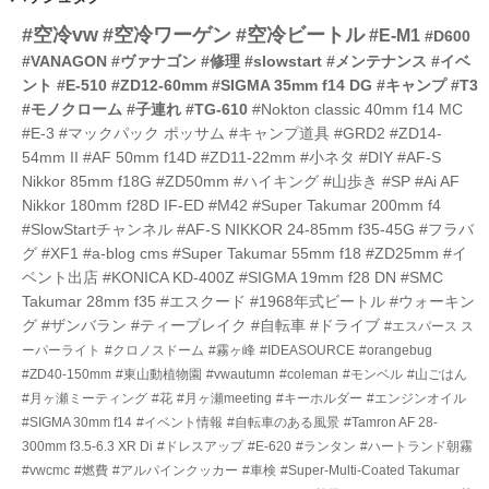
ー
#空冷vw
#空冷ワーゲン
#空冷ビートル
数
#E-M1
#D600
#VANAGON
#ヴァナゴン
#修理
#slowstart
#メンテナンス
#イベ
ント
#E-510
#ZD12-60mm
#SIGMA 35mm f14 DG
#キャンプ
#T3
#モノクローム
#子連れ
#TG-610
#Nokton classic 40mm f14 MC
#E-3
#マックパック ポッサム
#キャンプ道具
#GRD2
#ZD14-
54mm II
#AF 50mm f14D
#ZD11-22mm
#小ネタ
#DIY
#AF-S
Nikkor 85mm f18G
#ZD50mm
#ハイキング
#山歩き
#SP
#Ai AF
Nikkor 180mm f28D IF-ED
#M42
#Super Takumar 200mm f4
#SlowStartチャンネル
#AF-S NIKKOR 24-85mm f35-45G
#フラバ
グ
#XF1
#a-blog cms
#Super Takumar 55mm f18
#ZD25mm
#イ
ベント出店
#KONICA KD-400Z
#SIGMA 19mm f28 DN
#SMC
Takumar 28mm f35
#エスクード
#1968年式ビートル
#ウォーキン
グ
#ザンバラン
#ティーブレイク
#自転車
#ドライブ
#エスパース ス
ーパーライト
#クロノスドーム
#霧ヶ峰
#IDEASOURCE
#orangebug
#ZD40-150mm
#東山動植物園
#vwautumn
#coleman
#モンベル
#山ごはん
#月ヶ瀬ミーティング
#花
#月ヶ瀬meeting
#キーホルダー
#エンジンオイル
#SIGMA 30mm f14
#イベント情報
#自転車のある風景
#Tamron AF 28-
300mm f3.5-6.3 XR Di
#ドレスアップ
#E-620
#ランタン
#ハートランド朝霧
#vwcmc
#燃費
#アルパインクッカー
#車検
#Super-Multi-Coated Takumar