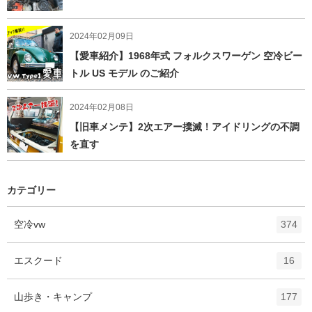
2024年02月09日
【愛車紹介】1968年式 フォルクスワーゲン 空冷ビー
トル US モデル のご紹介
2024年02月08日
【旧車メンテ】2次エアー撲滅！アイドリングの不調
を直す
カテゴリー
エ
件
空冷vw
374
ン
ト
エ
件
エスクード
16
リ
ン
ー
ト
エ
件
山歩き・キャンプ
数
177
リ
ン