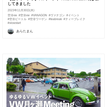
してきました
2023年11月30日(木)
空冷vw
#空冷vw
#VANAGON
#ヴァナゴン
#イベント
#空冷ビートル
#空冷ワーゲン
#teabreak
#ティーブレイク
#slowstart
あらたまん