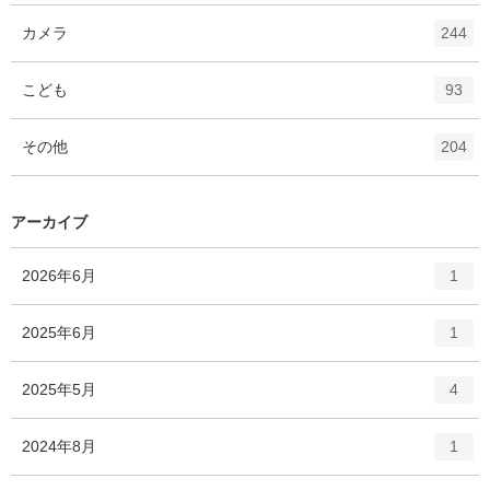
ー
ト
エ
件
カメラ
数
244
リ
ン
ー
ト
エ
件
こども
数
93
リ
ン
ー
ト
エ
件
その他
数
204
リ
ン
ー
ト
数
リ
アーカイブ
ー
数
エ
件
2026年6月
1
ン
ト
エ
件
2025年6月
1
リ
ン
ー
ト
エ
件
2025年5月
数
4
リ
ン
ー
ト
エ
件
2024年8月
数
1
リ
ン
ー