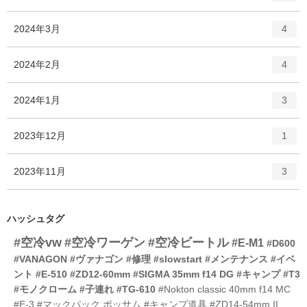
ン
ー
ト
エ
件
2024年3月
数
4
リ
ン
ー
ト
エ
件
2024年2月
数
4
リ
ン
ー
ト
エ
件
2024年1月
数
3
リ
ン
ー
ト
エ
件
2023年12月
数
1
リ
ン
ー
ト
エ
件
2023年11月
数
3
リ
ン
ー
ト
数
リ
ハッシュタグ
ー
#空冷vw
#空冷ワーゲン
#空冷ビートル
数
#E-M1
#D600
#VANAGON
#ヴァナゴン
#修理
#slowstart
#メンテナンス
#イベ
ント
#E-510
#ZD12-60mm
#SIGMA 35mm f14 DG
#キャンプ
#T3
#モノクローム
#子連れ
#TG-610
#Nokton classic 40mm f14 MC
#E-3
#マックパック ポッサム
#キャンプ道具
#ZD14-54mm II