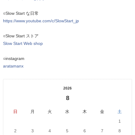
○Slow Start な日常
https://www.youtube.com/c/SlowStart_jp
○Slow Start ストア
Slow Start Web shop
○instagram
aratamanx
2026
8
日
月
火
水
木
金
土
1
2
3
4
5
6
7
8