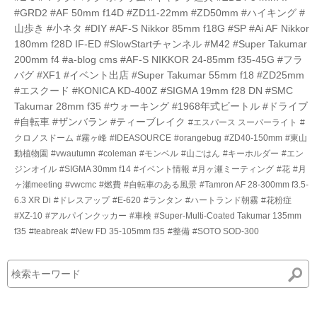
#GRD2
#AF 50mm f14D
#ZD11-22mm
#ZD50mm
#ハイキング
#
山歩き
#小ネタ
#DIY
#AF-S Nikkor 85mm f18G
#SP
#Ai AF Nikkor
180mm f28D IF-ED
#SlowStartチャンネル
#M42
#Super Takumar
200mm f4
#a-blog cms
#AF-S NIKKOR 24-85mm f35-45G
#フラ
バグ
#XF1
#イベント出店
#Super Takumar 55mm f18
#ZD25mm
#エスクード
#KONICA KD-400Z
#SIGMA 19mm f28 DN
#SMC
Takumar 28mm f35
#ウォーキング
#1968年式ビートル
#ドライブ
#自転車
#ザンバラン
#ティーブレイク
#エスパース スーパーライト
#
クロノスドーム
#霧ヶ峰
#IDEASOURCE
#orangebug
#ZD40-150mm
#東山
動植物園
#vwautumn
#coleman
#モンベル
#山ごはん
#キーホルダー
#エン
ジンオイル
#SIGMA 30mm f14
#イベント情報
#月ヶ瀬ミーティング
#花
#月
ヶ瀬meeting
#vwcmc
#燃費
#自転車のある風景
#Tamron AF 28-300mm f3.5-
6.3 XR Di
#ドレスアップ
#E-620
#ランタン
#ハートランド朝霧
#花粉症
#XZ-10
#アルパインクッカー
#車検
#Super-Multi-Coated Takumar 135mm
f35
#teabreak
#New FD 35-105mm f35
#整備
#SOTO SOD-300