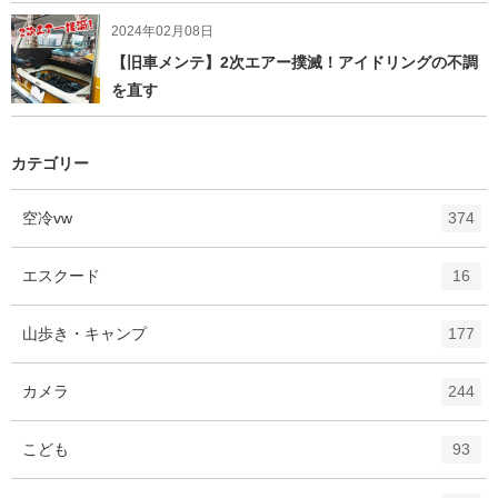
2024年02月08日
【旧車メンテ】2次エアー撲滅！アイドリングの不調
を直す
カテゴリー
エ
件
空冷vw
374
ン
ト
エ
件
エスクード
16
リ
ン
ー
ト
エ
件
山歩き・キャンプ
数
177
リ
ン
ー
ト
エ
件
カメラ
数
244
リ
ン
ー
ト
エ
件
こども
数
93
リ
ン
ー
ト