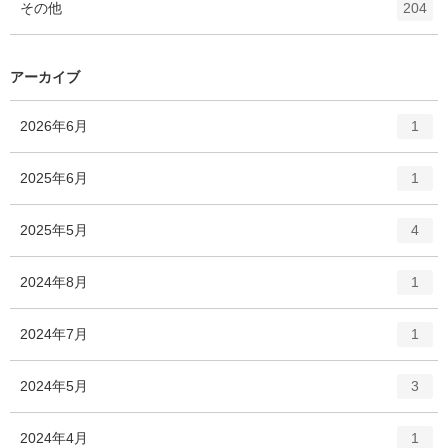
エ
件
その他
数
204
リ
ン
ー
ト
数
リ
アーカイブ
ー
数
エ
件
2026年6月
1
ン
ト
エ
件
2025年6月
1
リ
ン
ー
ト
エ
件
2025年5月
数
4
リ
ン
ー
ト
エ
件
2024年8月
数
1
リ
ン
ー
ト
エ
件
2024年7月
数
1
リ
ン
ー
ト
エ
件
2024年5月
数
3
リ
ン
ー
ト
エ
件
2024年4月
数
1
リ