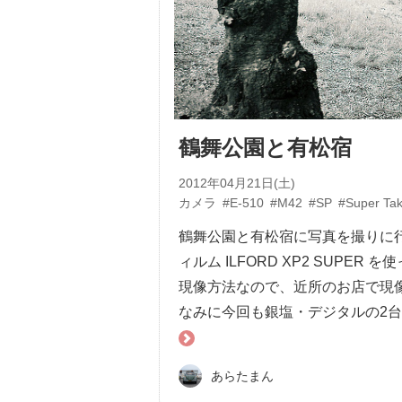
鶴舞公園と有松宿
2012年04月21日(土)
カメラ
#E-510
#M42
#SP
#Super Ta
鶴舞公園と有松宿に写真を撮りに
ィルム ILFORD XP2 SUP
現像方法なので、近所のお店で現
なみに今回も銀塩・デジタルの2台持
あらたまん