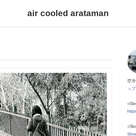
air cooled arataman
空冷
→プ
○Sl
http
○Sl
Slow