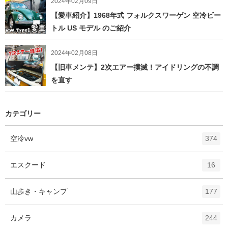
2024年02月09日
【愛車紹介】1968年式 フォルクスワーゲン 空冷ビー
トル US モデル のご紹介
2024年02月08日
【旧車メンテ】2次エアー撲滅！アイドリングの不調
を直す
カテゴリー
エ
件
空冷vw
374
ン
ト
エ
件
エスクード
16
リ
ン
ー
ト
エ
件
山歩き・キャンプ
数
177
リ
ン
ー
ト
エ
件
カメラ
数
244
リ
ン