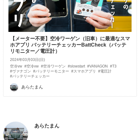
【メーター不要】空冷ワーゲン（旧車）に最適なスマ
ホアプリ バッテリーチェッカーBattCheck（バッテ
リモニター／電圧計）
2024年03月03日(日)
空冷vw
#空冷vw
#空冷ワーゲン
#slowstart
#VANAGON
#T3
#ヴァナゴン
#バッテリーモニター
#スマホアプリ
#電圧計
#バッテリーチェッカー
あらたまん
あらたまん