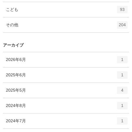
ー
ト
エ
件
こども
数
93
リ
ン
ー
ト
エ
件
その他
数
204
リ
ン
ー
ト
数
リ
アーカイブ
ー
数
エ
件
2026年6月
1
ン
ト
エ
件
2025年6月
1
リ
ン
ー
ト
エ
件
2025年5月
数
4
リ
ン
ー
ト
エ
件
2024年8月
数
1
リ
ン
ー
ト
エ
件
2024年7月
数
1
リ
ン
ー