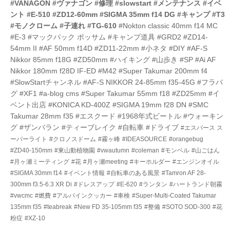
#VANAGON
#ヴァナゴン
#修理
#slowstart
#メンテナンス
#イベ
ント
#E-510
#ZD12-60mm
#SIGMA 35mm f14 DG
#キャンプ
#T3
#モノクローム
#子連れ
#TG-610
#Nokton classic 40mm f14 MC
#E-3
#マックパック ポッサム
#キャンプ道具
#GRD2
#ZD14-
54mm II
#AF 50mm f14D
#ZD11-22mm
#小ネタ
#DIY
#AF-S
Nikkor 85mm f18G
#ZD50mm
#ハイキング
#山歩き
#SP
#Ai AF
Nikkor 180mm f28D IF-ED
#M42
#Super Takumar 200mm f4
#SlowStartチャンネル
#AF-S NIKKOR 24-85mm f35-45G
#フラバ
グ
#XF1
#a-blog cms
#Super Takumar 55mm f18
#ZD25mm
#イ
ベント出店
#KONICA KD-400Z
#SIGMA 19mm f28 DN
#SMC
Takumar 28mm f35
#エスクード
#1968年式ビートル
#ウォーキン
グ
#ザンバラン
#ティーブレイク
#自転車
#ドライブ
#エスパース ス
ーパーライト
#クロノスドーム
#霧ヶ峰
#IDEASOURCE
#orangebug
#ZD40-150mm
#東山動植物園
#vwautumn
#coleman
#モンベル
#山ごはん
#月ヶ瀬ミーティング
#花
#月ヶ瀬meeting
#キーホルダー
#エンジンオイル
#SIGMA 30mm f14
#イベント情報
#自転車のある風景
#Tamron AF 28-
300mm f3.5-6.3 XR Di
#ドレスアップ
#E-620
#ランタン
#ハートランド朝霧
#vwcmc
#燃費
#アルパインクッカー
#車検
#Super-Multi-Coated Takumar
135mm f35
#teabreak
#New FD 35-105mm f35
#整備
#SOTO SOD-300
#花
粉症
#XZ-10