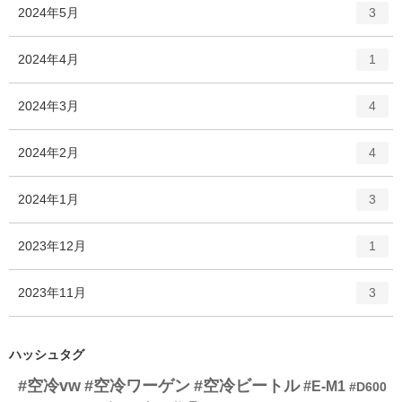
ト
エ
件
2024年5月
数
3
リ
ン
ー
ト
エ
件
2024年4月
数
1
リ
ン
ー
ト
エ
件
2024年3月
数
4
リ
ン
ー
ト
エ
件
2024年2月
数
4
リ
ン
ー
ト
エ
件
2024年1月
数
3
リ
ン
ー
ト
エ
件
2023年12月
数
1
リ
ン
ー
ト
エ
件
2023年11月
数
3
リ
ン
ー
ト
数
リ
ハッシュタグ
ー
#空冷vw
#空冷ワーゲン
#空冷ビートル
数
#E-M1
#D600