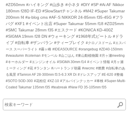
#ZD50mm
#ハイキング
#山歩き
#小ネタ
#DIY
#SP
#Ai AF Nikkor
180mm f28D IF-ED
#SlowStartチャンネル
#M42
#Super Takumar
200mm f4
#a-blog cms
#AF-S NIKKOR 24-85mm f35-45G
#フラ
バグ
#XF1
#イベント出店
#Super Takumar 55mm f18
#ZD25mm
#SMC Takumar 28mm f35
#エスクード
#KONICA KD-400Z
#SIGMA 19mm f28 DN
#ウォーキング
#1968年式ビートル
#ドラ
イブ
#自転車
#ザンバラン
#ティーブレイク
#クロノスドーム
#エスパ
ース スーパーライト
#霧ヶ峰
#IDEASOURCE
#orangebug
#ZD40-150mm
#vwautumn
#coleman
#モンベル
#山ごはん
#東山動植物園
#月ヶ瀬meeting
#キーホルダー
#エンジンオイル
#SIGMA 30mm f14
#イベント情報
#月ヶ瀬
ミーティング
#花
#ランタン
#ハートランド朝霧
#vwcmc
#燃費
#自転車のあ
る風景
#Tamron AF 28-300mm f3.5-6.3 XR Di
#ドレスアップ
#E-620
#整備
#SOTO SOD-300
#花粉症
#XZ-10
#アルパインクッカー
#車検
#Super-Multi-
Coated Takumar 135mm f35
#teabreak
#New FD 35-105mm f35