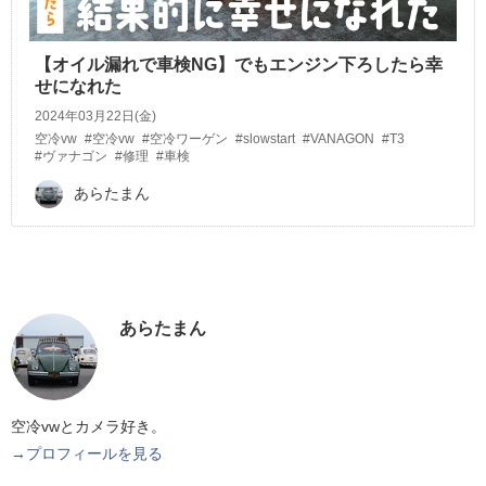
【オイル漏れで車検NG】でもエンジン下ろしたら幸
せになれた
2024年03月22日(金)
空冷vw
#空冷vw
#空冷ワーゲン
#slowstart
#VANAGON
#T3
#ヴァナゴン
#修理
#車検
あらたまん
あらたまん
空冷vwとカメラ好き。
→プロフィールを見る