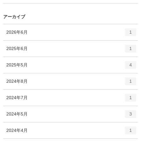
ン
ー
ト
数
リ
アーカイブ
ー
数
エ
件
2026年6月
1
ン
ト
エ
件
2025年6月
1
リ
ン
ー
ト
エ
件
2025年5月
数
4
リ
ン
ー
ト
エ
件
2024年8月
数
1
リ
ン
ー
ト
エ
件
2024年7月
数
1
リ
ン
ー
ト
エ
件
2024年5月
数
3
リ
ン
ー
ト
エ
件
2024年4月
数
1
リ
ン
ー