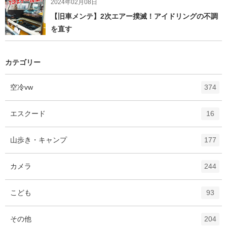
2024年02月08日
【旧車メンテ】2次エアー撲滅！アイドリングの不調
を直す
カテゴリー
エ
件
空冷vw
374
ン
ト
エ
件
エスクード
16
リ
ン
ー
ト
エ
件
山歩き・キャンプ
数
177
リ
ン
ー
ト
エ
件
カメラ
数
244
リ
ン
ー
ト
エ
件
こども
数
93
リ
ン
ー
ト
エ
件
その他
数
204
リ