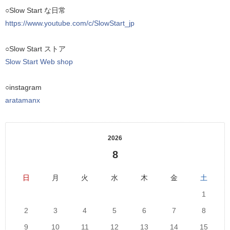
○Slow Start な日常
https://www.youtube.com/c/SlowStart_jp
○Slow Start ストア
Slow Start Web shop
○instagram
aratamanx
2026
8
日
月
火
水
木
金
土
1
2
3
4
5
6
7
8
9
10
11
12
13
14
15