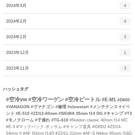
ト
エ
件
2024年3月
数
4
リ
ン
ー
ト
エ
件
2024年2月
数
4
リ
ン
ー
ト
エ
件
2024年1月
数
3
リ
ン
ー
ト
エ
件
2023年12月
数
1
リ
ン
ー
ト
エ
件
2023年11月
数
3
リ
ン
ー
ト
数
リ
ハッシュタグ
ー
#空冷vw
#空冷ワーゲン
#空冷ビートル
数
#E-M1
#D600
#VANAGON
#ヴァナゴン
#修理
#slowstart
#メンテナンス
#イベ
ント
#E-510
#ZD12-60mm
#SIGMA 35mm f14 DG
#キャンプ
#T3
#モノクローム
#子連れ
#TG-610
#Nokton classic 40mm f14 MC
#E-3
#マックパック ポッサム
#キャンプ道具
#GRD2
#ZD14-
54mm II
#AF 50mm f14D
#ZD11-22mm
#AF-S Nikkor 85mm f18G