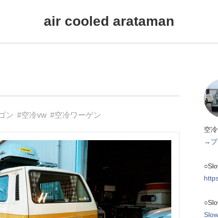
air cooled arataman
ゴン
#空冷vw
#空冷ワーゲン
空冷
→プ
○Sl
http
○Sl
Slow