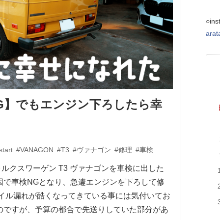
○ins
ara
G】でもエンジン下ろしたら幸
start
#VANAGON
#T3
#ヴァナゴン
#修理
#車検
フォルクスワーゲン T3 ヴァナゴンを車検に出した
因で車検NGとなり、急遽エンジンを下ろして修
オイル漏れが酷くなってきている事には気付いてお
のですが、予算の都合で先送りしていた部分があ