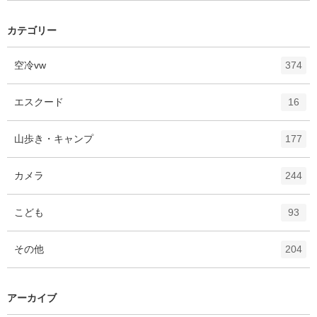
カテゴリー
エ
件
空冷vw
374
ン
ト
エ
件
エスクード
16
リ
ン
ー
ト
エ
件
山歩き・キャンプ
数
177
リ
ン
ー
ト
エ
件
カメラ
数
244
リ
ン
ー
ト
エ
件
こども
数
93
リ
ン
ー
ト
エ
件
その他
数
204
リ
ン
ー
ト
数
リ
アーカイブ
ー