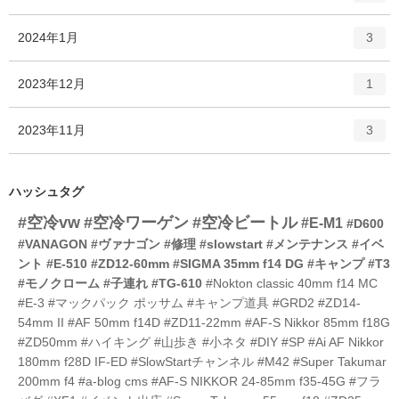
ン
ー
ト
エ
件
2024年1月
数
3
リ
ン
ー
ト
エ
件
2023年12月
数
1
リ
ン
ー
ト
エ
件
2023年11月
数
3
リ
ン
ー
ト
数
リ
ハッシュタグ
ー
#空冷vw
#空冷ワーゲン
#空冷ビートル
数
#E-M1
#D600
#VANAGON
#ヴァナゴン
#修理
#slowstart
#メンテナンス
#イベ
ント
#E-510
#ZD12-60mm
#SIGMA 35mm f14 DG
#キャンプ
#T3
#モノクローム
#子連れ
#TG-610
#Nokton classic 40mm f14 MC
#E-3
#マックパック ポッサム
#キャンプ道具
#GRD2
#ZD14-
54mm II
#AF 50mm f14D
#ZD11-22mm
#AF-S Nikkor 85mm f18G
#ZD50mm
#ハイキング
#山歩き
#小ネタ
#DIY
#SP
#Ai AF Nikkor
180mm f28D IF-ED
#SlowStartチャンネル
#M42
#Super Takumar
200mm f4
#a-blog cms
#AF-S NIKKOR 24-85mm f35-45G
#フラ