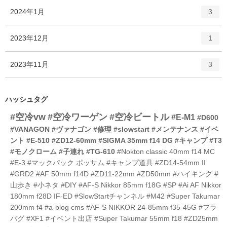
ー
ト
エ
件
2024年1月
数
3
リ
ン
ー
ト
エ
件
2023年12月
数
1
リ
ン
ー
ト
エ
件
2023年11月
数
3
リ
ン
ー
ト
数
リ
ハッシュタグ
ー
#空冷vw
#空冷ワーゲン
#空冷ビートル
数
#E-M1
#D600
#VANAGON
#ヴァナゴン
#修理
#slowstart
#メンテナンス
#イベ
ント
#E-510
#ZD12-60mm
#SIGMA 35mm f14 DG
#キャンプ
#T3
#モノクローム
#子連れ
#TG-610
#Nokton classic 40mm f14 MC
#E-3
#マックパック ポッサム
#キャンプ道具
#ZD14-54mm II
#GRD2
#AF 50mm f14D
#ZD11-22mm
#ZD50mm
#ハイキング
#
山歩き
#小ネタ
#DIY
#AF-S Nikkor 85mm f18G
#SP
#Ai AF Nikkor
180mm f28D IF-ED
#SlowStartチャンネル
#M42
#Super Takumar
200mm f4
#a-blog cms
#AF-S NIKKOR 24-85mm f35-45G
#フラ
バグ
#XF1
#イベント出店
#Super Takumar 55mm f18
#ZD25mm