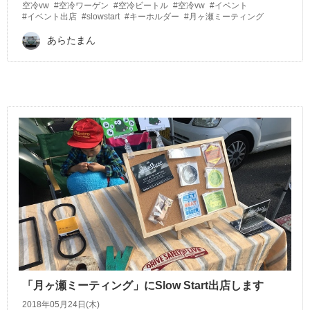
空冷vw
#空冷ワーゲン
#空冷ビートル
#空冷vw
#イベント
#イベント出店
#slowstart
#キーホルダー
#月ヶ瀬ミーティング
あらたまん
「月ヶ瀬ミーティング」にSlow Start出店します
2018年05月24日(木)