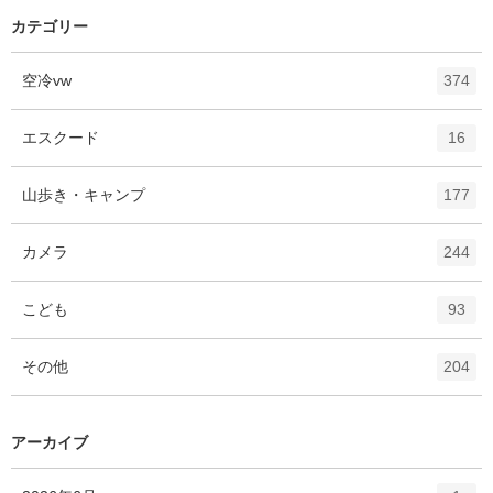
カテゴリー
エ
件
空冷vw
374
ン
ト
エ
件
エスクード
16
リ
ン
ー
ト
エ
件
山歩き・キャンプ
数
177
リ
ン
ー
ト
エ
件
カメラ
数
244
リ
ン
ー
ト
エ
件
こども
数
93
リ
ン
ー
ト
エ
件
その他
数
204
リ
ン
ー
ト
数
リ
アーカイブ
ー
数