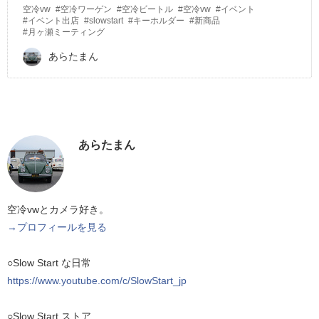
空冷vw
#空冷ワーゲン
#空冷ビートル
#空冷vw
#イベント
#イベント出店
#slowstart
#キーホルダー
#新商品
#月ヶ瀬ミーティング
あらたまん
あらたまん
空冷vwとカメラ好き。
→プロフィールを見る
○Slow Start な日常
https://www.youtube.com/c/SlowStart_jp
○Slow Start ストア