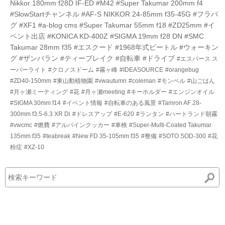
Nikkor 180mm f28D IF-ED
#M42
#Super Takumar 200mm f4
#SlowStartチャンネル
#AF-S NIKKOR 24-85mm f35-45G
#フラバ
グ
#XF1
#a-blog cms
#Super Takumar 55mm f18
#ZD25mm
#イ
ベント出店
#KONICA KD-400Z
#SIGMA 19mm f28 DN
#SMC
Takumar 28mm f35
#エスクード
#1968年式ビートル
#ウォーキン
グ
#ザンバラン
#ティーブレイク
#自転車
#ドライブ
#エスパース ス
ーパーライト
#クロノスドーム
#霧ヶ峰
#IDEASOURCE
#orangebug
#ZD40-150mm
#東山動植物園
#vwautumn
#coleman
#モンベル
#山ごはん
#月ヶ瀬ミーティング
#花
#月ヶ瀬meeting
#キーホルダー
#エンジンオイル
#SIGMA 30mm f14
#イベント情報
#自転車のある風景
#Tamron AF 28-
300mm f3.5-6.3 XR Di
#ドレスアップ
#E-620
#ランタン
#ハートランド朝霧
#vwcmc
#燃費
#アルパインクッカー
#車検
#Super-Multi-Coated Takumar
135mm f35
#teabreak
#New FD 35-105mm f35
#整備
#SOTO SOD-300
#花
粉症
#XZ-10