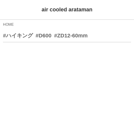
air cooled arataman
HOME
#ハイキング
#D600
#ZD12-60mm