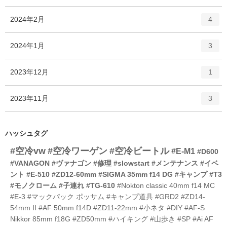
ン
ー
ト
エ
件
2024年2月
数
4
リ
ン
ー
ト
エ
件
2024年1月
数
3
リ
ン
ー
ト
エ
件
2023年12月
数
1
リ
ン
ー
ト
エ
件
2023年11月
数
3
リ
ン
ー
ト
数
リ
ハッシュタグ
ー
#空冷vw
#空冷ワーゲン
#空冷ビートル
数
#E-M1
#D600
#VANAGON
#ヴァナゴン
#修理
#slowstart
#メンテナンス
#イベ
ント
#E-510
#ZD12-60mm
#SIGMA 35mm f14 DG
#キャンプ
#T3
#モノクローム
#子連れ
#TG-610
#Nokton classic 40mm f14 MC
#E-3
#マックパック ポッサム
#キャンプ道具
#GRD2
#ZD14-
54mm II
#AF 50mm f14D
#ZD11-22mm
#小ネタ
#DIY
#AF-S
Nikkor 85mm f18G
#ZD50mm
#ハイキング
#山歩き
#SP
#Ai AF