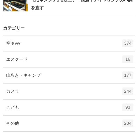
を直す
カテゴリー
エ
件
空冷vw
374
ン
ト
エ
件
エスクード
16
リ
ン
ー
ト
エ
件
山歩き・キャンプ
数
177
リ
ン
ー
ト
エ
件
カメラ
数
244
リ
ン
ー
ト
エ
件
こども
数
93
リ
ン
ー
ト
エ
件
その他
数
204
リ
ン
ー
ト