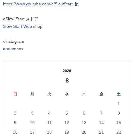
https://www.youtube.com/c/SlowStart_jp
○Slow Start ストア
Slow Start Web shop
○instagram
aratamanx
2026
8
日
月
火
水
木
金
土
1
2
3
4
5
6
7
8
9
10
11
12
13
14
15
16
17
18
19
20
21
22